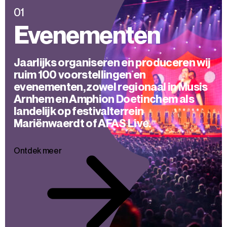
01
Evenementen
Jaarlijks organiseren en produceren wij
ruim 100 voorstellingen en
evenementen, zowel regionaal in Musis
Arnhem en Amphion Doetinchem als
landelijk op festivalterrein
Mariënwaerdt of AFAS Live.
Ontdek meer