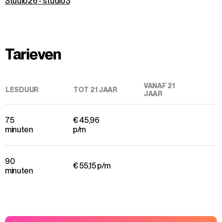
Studio26 - studio3
Tarieven
VANAF 21
LESDUUR
TOT 21 JAAR
JAAR
75
€ 45,96
minuten
p/m
90
€ 55,15 p/m
minuten