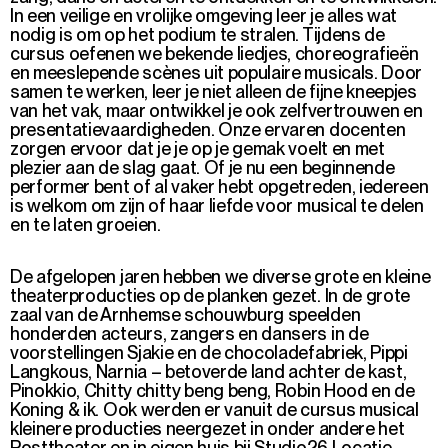
In een veilige en vrolijke omgeving leer je alles wat
nodig is om op het podium te stralen. Tijdens de
cursus oefenen we bekende liedjes, choreografieën
en meeslepende scènes uit populaire musicals. Door
samen te werken, leer je niet alleen de fijne kneepjes
van het vak, maar ontwikkel je ook zelfvertrouwen en
presentatievaardigheden. Onze ervaren docenten
zorgen ervoor dat je je op je gemak voelt en met
plezier aan de slag gaat. Of je nu een beginnende
performer bent of al vaker hebt opgetreden, iedereen
is welkom om zijn of haar liefde voor musical te delen
en te laten groeien.
De afgelopen jaren hebben we diverse grote en kleine
theaterproducties op de planken gezet. In de grote
zaal van de Arnhemse schouwburg speelden
honderden acteurs, zangers en dansers in de
voorstellingen Sjakie en de chocoladefabriek, Pippi
Langkous, Narnia – betoverde land achter de kast,
Pinokkio, Chitty chitty beng beng, Robin Hood en de
Koning & ik. Ook werden er vanuit de cursus musical
kleinere producties neergezet in onder andere het
Posttheater en in eigen huis bij
Studio26 Locatie
.