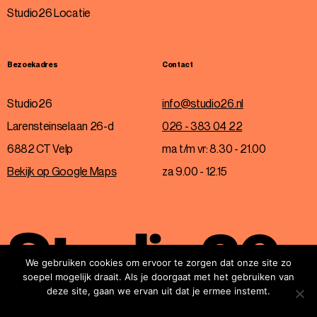
Studio26 Locatie
Bezoekadres
Contact
Studio26
info@studio26.nl
Larensteinselaan 26-d
026 - 383 04 22
6882 CT Velp
ma t/m vr: 8.30 - 21.00
Bekijk op Google Maps
za 9.00 - 12.15
We gebruiken cookies om ervoor te zorgen dat onze site zo
soepel mogelijk draait. Als je doorgaat met het gebruiken van
deze site, gaan we ervan uit dat je ermee instemt.
© 2026 Studio26
Privacyverklaring
OK