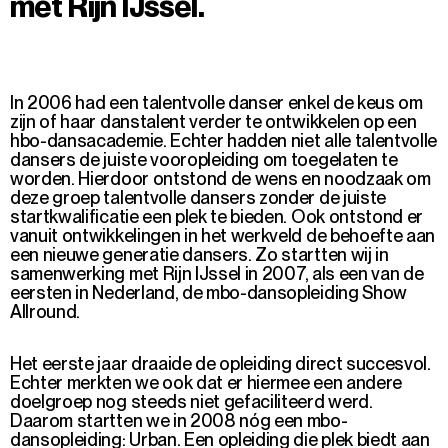
met Rijn IJssel.
In 2006 had een talentvolle danser enkel de keus om
zi
jn of haar danstalent verder te ontwikkelen
op een
hbo-dansacademie. Echter hadden niet alle talentvolle
dansers de juiste vooropleiding om toegelaten te
worden. Hierdoor ontstond de
wens en noodzaak om
deze
groep talentvolle dansers zonder de juiste
startkwalificatie
een plek te bieden
.
Ook
ontstond
er
vanuit ontwikkelingen in het werkveld
de
behoefte aan
een nieuwe generatie dansers.
Zo
startten wij
in
samenwerking met Rijn IJssel
in 2007
,
als een van de
eersten in Nederland, de mbo-dansopleiding Show
Allround.
Het eerste jaar draaide de opleiding direct succesvol.
Echter merkten we ook dat er hiermee een andere
doelgroep nog steeds niet gefaciliteerd werd.
Daarom startten we in 2008 nóg een mbo-
dansopleiding: Urban. Een opleiding die plek biedt aan