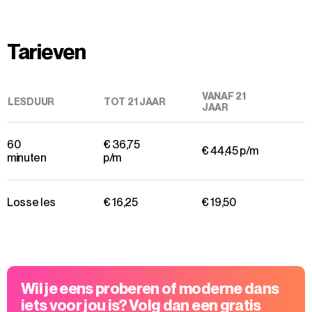
Tarieven
VANAF 21
LESDUUR
TOT 21 JAAR
JAAR
60
€ 36,75
€ 44,45 p/m
minuten
p/m
Losse les
€ 16,25
€ 19,50
Wil je eens proberen of moderne dans
iets voor jou is? Volg dan een gratis