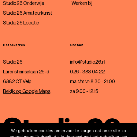
Studio26 Onderwijs
Werken bij
Studio26 Amateurkunst
Studio26 Locatie
Bezoekadres
Contact
Studio26
info@studio26.nl
Larensteinselaan 26-d
026 - 383 04 22
6882 CT Velp
ma t/m vr: 8.30 - 21.00
Bekijk op Google Maps
za 9.00 - 12.15
We gebruiken cookies om ervoor te zorgen dat onze site zo
soepel mogelijk draait. Als je doorgaat met het gebruiken van